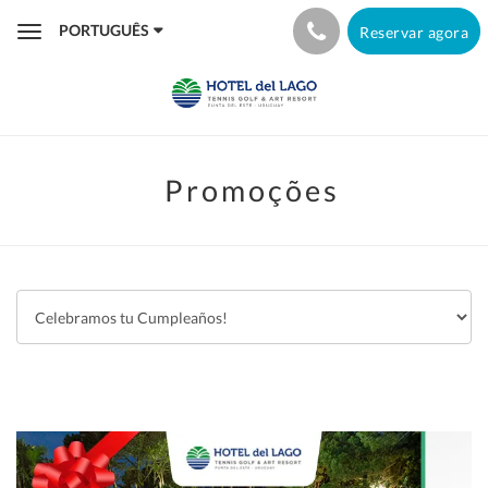
PORTUGUÊS
Reservar agora
Toggle
navigation
Promoções